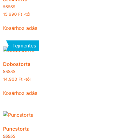
Értékelés:
15.690
Ft
-tól
4.94
/ 5
Kosárhoz adás
Tejmentes
Dobostorta
Értékelés:
14.900
Ft
-tól
4.90
/ 5
Kosárhoz adás
Puncstorta