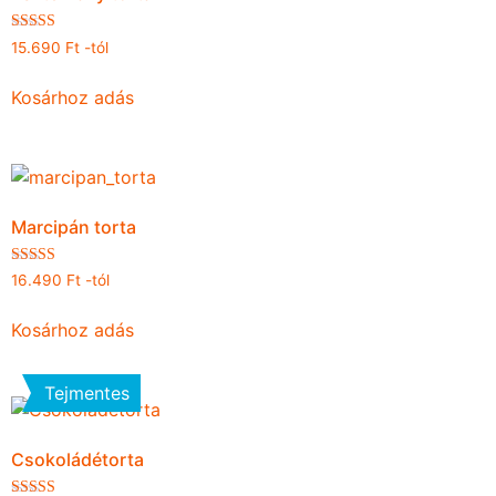
Értékelés:
15.690
Ft
-tól
4.82
/ 5
Kosárhoz adás
Marcipán torta
Értékelés:
16.490
Ft
-tól
5.00
/ 5
Kosárhoz adás
Tejmentes
Csokoládétorta