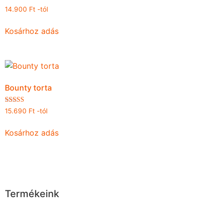
Értékelés:
14.900
Ft
-tól
4.86
/ 5
Kosárhoz adás
Bounty torta
Értékelés:
15.690
Ft
-tól
4.93
/ 5
Kosárhoz adás
Termékeink