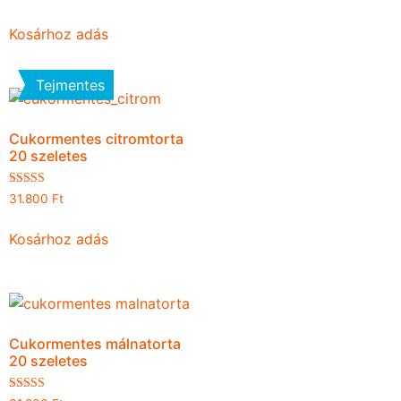
1.50
/ 5
Kosárhoz adás
Tejmentes
Cukormentes citromtorta
20 szeletes
Értékelés:
31.800
Ft
4.67
/ 5
Kosárhoz adás
Cukormentes málnatorta
20 szeletes
Értékelés: