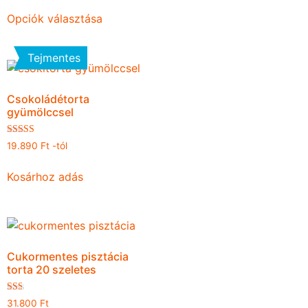
/ 5
Opciók választása
Tejmentes
Csokoládétorta
gyümölccsel
Értékelés:
19.890
Ft
-tól
4.96
/ 5
Kosárhoz adás
Cukormentes pisztácia
torta 20 szeletes
Értékelés:
31.800
Ft