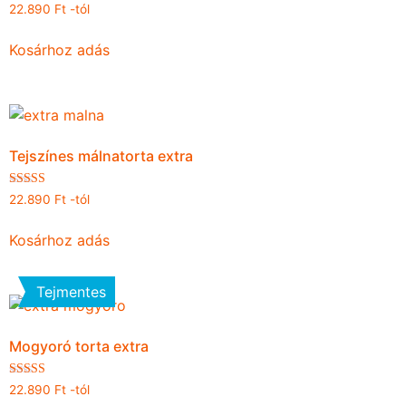
Értékelés:
22.890
Ft
-tól
4.82
/ 5
Kosárhoz adás
Tejszínes málnatorta extra
Értékelés:
22.890
Ft
-tól
4.95
/ 5
Kosárhoz adás
Tejmentes
Mogyoró torta extra
Értékelés:
22.890
Ft
-tól
5.00