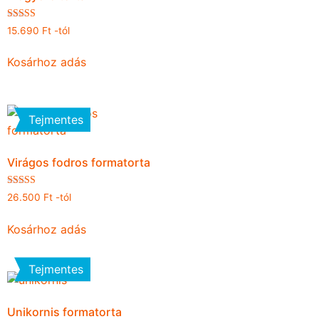
Értékelés:
15.690
Ft
-tól
4.63
/ 5
Kosárhoz adás
Tejmentes
Virágos fodros formatorta
Értékelés:
26.500
Ft
-tól
5.00
/ 5
Kosárhoz adás
Tejmentes
Unikornis formatorta