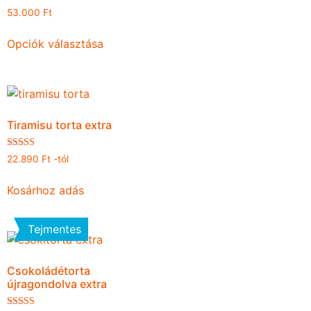
53.000
Ft
Opciók választása
Tiramisu torta extra
Értékelés:
22.890
Ft
-tól
4.96
/ 5
Kosárhoz adás
Tejmentes
Csokoládétorta
újragondolva extra