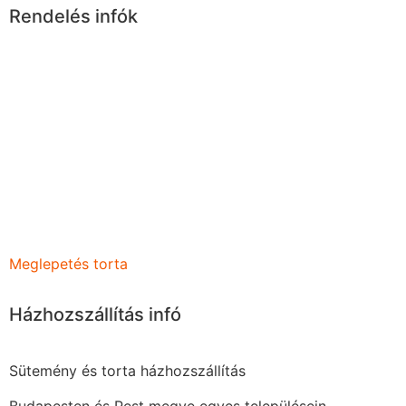
Rendelés infók
A rendelj sütit egy online cukrászda. Nincs fizikai
üzletünk, cserébe kényelmesen, házhozszállítással
rendelhetsz tőlünk tortát vagy süteményt.
Megrendelésedet leadhatod akár aznapra vagy több
napra, hétre előre is.
Rendelhetsz magadnak, vagy meglepheted kedvesed,
szeretteid vagy kollégáid egy kis édes finomsággal.
Meglepetés torta
Házhozszállítás infó
Sütemény és torta házhozszállítás
Budapesten és Pest megye egyes településein.