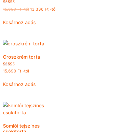
Értékelés:
15.690
Ft
-tól
13.336
Ft
-tól
4.96
/ 5
Kosárhoz adás
Oroszkrém torta
Értékelés:
15.690
Ft
-tól
4.92
/ 5
Kosárhoz adás
Somlói tejszínes
csokitorta