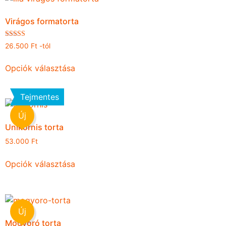
Virágos formatorta
Értékelés:
26.500
Ft
-tól
5.00
/ 5
Opciók választása
Tejmentes
Új
Unikornis torta
53.000
Ft
Opciók választása
Új
Mogyoró torta