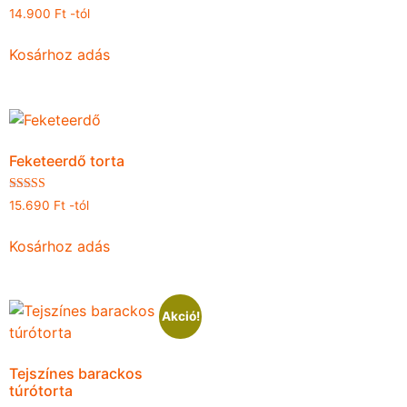
Értékelés:
14.900
Ft
-tól
4.86
/ 5
Kosárhoz adás
Feketeerdő torta
Értékelés:
15.690
Ft
-tól
4.87
/ 5
Kosárhoz adás
Akció!
Tejszínes barackos
túrótorta