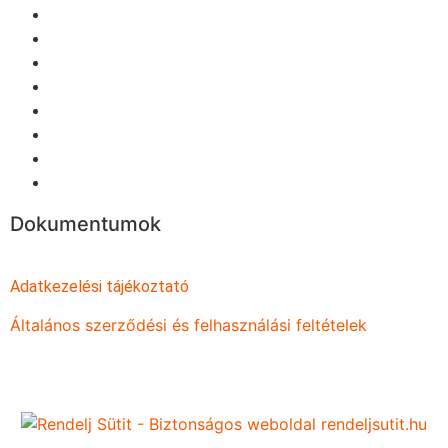
Egész torták
Torta szeletek
Sütemények
Cukormentes és Paleo
Piték
Édes és sós teasütemények
Formatorták
Egyéb
Dokumentumok
Adatkezelési tájékoztató
Általános szerződési és felhasználási feltételek