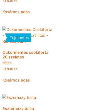
31.800
Ft
5.00
/ 5
Kosárhoz adás
Tejmentes
Cukormentes csokitorta
20 szeletes
Értékelés:
31.800
Ft
4.00
/ 5
Kosárhoz adás
Eszterházy torta